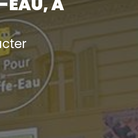
-EAU, À
acter