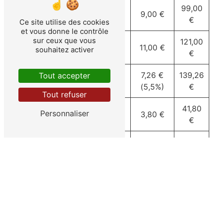
Chauffe-eau et
90,00
99,00
9,00 €
chauffe bain
€
€
Ce site utilise des cookies
et vous donne le contrôle
sur ceux que vous
110,00
121,00
Chaudière
11,00 €
souhaitez activer
€
€
Chaudière à
132,00
7,26 €
139,26
Tout accepter
condensation
€
(5,5%)
€
Tout refuser
Tarif horaire
38,00
41,80
Personnaliser
3,80 €
supplémentaire
€
€
50,00
55,00
Demande de devis
5,00 €
€
€
Quand devez-vous nous appeler ?