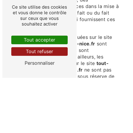
inexactitudes et des carences dans la mise à
Ce site utilise des cookies
jour, qu’elles soient de son fait ou du fait
et vous donne le contrôle
sur ceux que vous
des tiers partenaires qui lui fournissent ces
souhaitez activer
informations.
Tous les informations indiquées sur le site
Tout accepter
tout-pour-le-chauffe-eau-nice.fr
sont
données à titre indicatif, et sont
Tout refuser
susceptibles d’évoluer. Par ailleurs, les
Personnaliser
renseignements figurant sur le site
tout-
pour-le-chauffe-eau-nice.fr
ne sont pas
exhaustifs. Ils sont donnés sous réserve de
modifications ayant été apportées depuis
leur mise en ligne.
4. LIMITATIONS CONTRACTUELLES SUR LES
DONNÉES TECHNIQUES.
Le site utilise la technologie JavaScript.
Le site Internet ne pourra être tenu
responsable de dommages matériels liés à