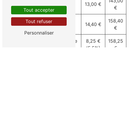
143,00
Chaudière mixte
130,00 €
13,00 €
€
Tout accepter
Chaudière avec
158,40
Tout refuser
144,00 €
14,40 €
ballon
€
Personnaliser
Chaudière à
à partir de
8,25 €
158,25
condensation
150,00 €
(5,5%)
€
Tarifs
nettoyage
Prix
TVA
Prix
HT
10%
TTC
Chauffe-eau et
90,00
99,00
9,00 €
chauffe bain
€
€