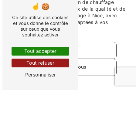
d'installation et de réparation de chauffage
Saunier Duval. Faites le choix de la qualité et de
la fiabilité pour votre chauffage à Nice, avec
Ce site utilise des cookies
des solutions sur-mesure adaptées à vos
et vous donne le contrôle
besoins et à votre budget.
sur ceux que vous
souhaitez activer
Accueil
Tout accepter
Tout refuser
Contactez-nous
Personnaliser