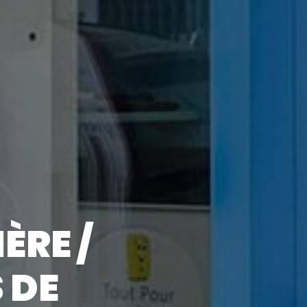
ÈRE /
 DE